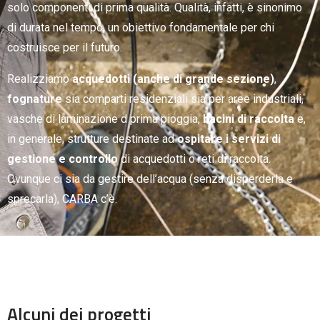
solo componenti di prima qualità. Qualità, infatti, è sinonimo
di durata nel tempo, un obiettivo fondamentale per chi
costruisce per il futuro.
Realizziamo
acquedotti (anche di grande sezione)
,
fognature
sia comparti residenziali sia per aree industriali,
vasche di laminazione d prima pioggia,
bacini di raccolta
e,
in generale, strutture destinate ad
ospitare i servizi di
gestione e controllo
di acquedotti o reti di raccolta.
Ovunque ci sia da gestire dell’acqua (senza disperderla e
sprecarla), CARBA c’è.
Alcuni dei progetti