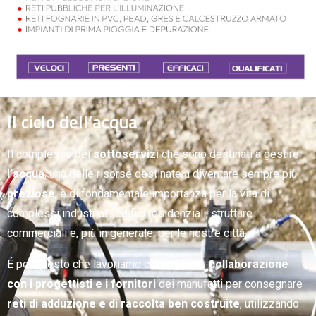
Il ciclo dell’acqua
Il complesso dei
sottoservizi
che sono destinati a gestire
l’acqua
, una delle risorse destinate a diventare sempre più
preziose
, è di fondamentale importanza per la vita di
complessi industriali, edifici residenziali, strutture
commerciali e, più in generale, per le nostre città.
É per questo che lavoriamo con logica di
collaborazione
con i progettisti e i fornitori
dei manufatti per consegnare
reti di adduzione e di raccolta ben costruite
, utilizzando