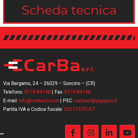
Via Bergamo, 24 – 26029 – Soncino – (CR)
Telefono:
0374 84148
|
Fax:
0374 84148
E-mail:
info@carbasrl.com
| PEC:
carbasrl@gigapec.it
Partita IVA e Codice fiscale:
03211570167