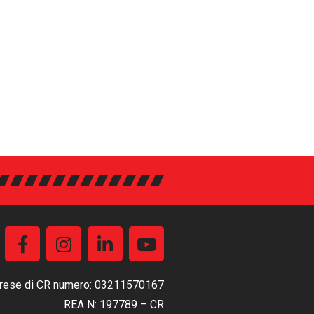
mprese di CR numero: 03211570167
REA N: 197789 – CR