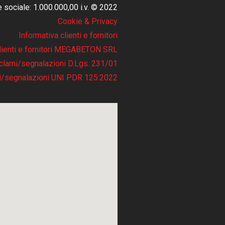
e sociale: 1.000.000,00 i.v. © 2022
Cookie & Privacy
Informativa clienti e fornitori
clienti e fornitori MEGABETON SRL
clami/segnalazioni D.Lgs. 231/01
i/segnalazioni UNI PDR 125:2022