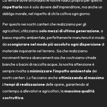
La terra è dove affondano le nostre radici; proprio per questo
rispettarla
non è solo dovere dell’imprenditore, ma anche un
obbligo morale, nel rispetto di chi la coltiva ogni giorno.
Per questo nei nostri cantieri che realizziamo per gli
agricoltori, utilizziamo
solo mezzi di ultima generazione
, a
basso impatto ambientale, perfettamente manutenuti in modo
da
scongiurare nel modo più assoluto ogni dispersione
di
materiale inquinante nel terreno. Sia che realizziamo
movimenti terra e sbancamenti sia che costruiamo strade
bianche o bacini di raccolta acque, la nostra attenzione è
sempre rivolta a
minimizzare l’impatto ambientale
dei
nostri cantieri. Lo facciamo anche
ottimizzando al massimo
i tempi di realizzazione
delle opere, garantendo al
contempo a allevatori e agricoltori, la
massima qualità
costruttiva
.