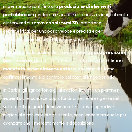
impermeabilizzanti fino alla
produzione di elementi
prefabbricati
per la realizzazione di canalizzazioni, abbinata
a interventi di
scavo con sistemi 3D
(precisione
centimetrica) per una posa veloce e precisa e per
l’ottimizzazione della distribuzione idrica.
L’abbinata fra la qualità dei manufatti e una
posa precisa e
ben studiata
, garantisce ai nostri clienti una
vita utile dei
manufatti notevolmente estesa
, sinonimo di ritorno
dell’investimento e di controllo dei costi di lungo periodo.
In Carba, gli agricoltori e gli allevatori trovano un
partner
esperto
che conosce approfonditamente le esigenze del
settore ed è in grado di individuare le risposte operative
migliori alle richieste di ogni cliente, scegliendole tra quelle più
avanzate che il mercato mette a disposizione.