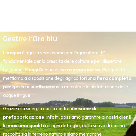
Gestire l’Oro blu
L’acqua
è oggi la vera risorsa per l’agricoltore. E’
fondamentale per la crescita delle colture e per dissetare il
bestiame. E oggi l’acqua è una
risorsa scarsa
. Per questo
mettiamo a disposizione degli agricoltori un
a fiera completa
per gestire in efficienza
la raccolta e la distribuzione delle
acque irrigue.
Grazie alla sinergia con la nostra
divisione di
prefabbricazione
, infatti, possiamo garantire ai nostri clienti
la
massima qualità
di ogni dettaglio, dallo scavo di bacini di
raccolta sia in terreno naturale siano membrane