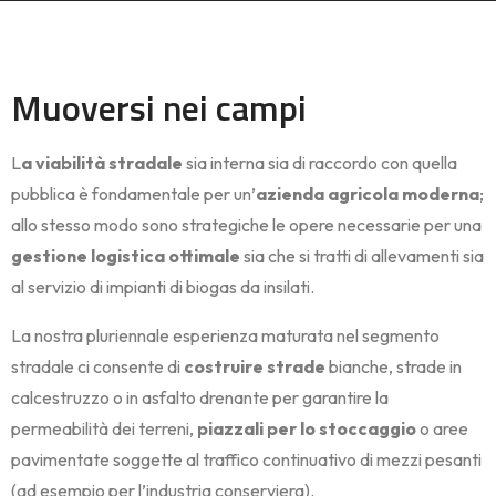
Muoversi nei campi
L
a viabilità stradale
sia interna sia di raccordo con quella
pubblica è fondamentale per un’
azienda agricola moderna
;
allo stesso modo sono strategiche le opere necessarie per una
gestione logistica ottimale
sia che si tratti di allevamenti sia
al servizio di impianti di biogas da insilati.
La nostra pluriennale esperienza maturata nel segmento
stradale ci consente di
costruire strade
bianche, strade in
calcestruzzo o in asfalto drenante per garantire la
permeabilità dei terreni,
piazzali per lo stoccaggio
o aree
pavimentate soggette al traffico continuativo di mezzi pesanti
(ad esempio per l’industria conserviera).