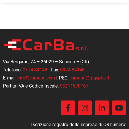
Via Bergamo, 24 – 26029 – Soncino – (CR)
Telefono:
0374 84148
|
Fax:
0374 84148
E-mail:
info@carbasrl.com
| PEC:
carbasrl@gigapec.it
Partita IVA e Codice fiscale:
03211570167
Iscrizione registro delle imprese di CR numero: