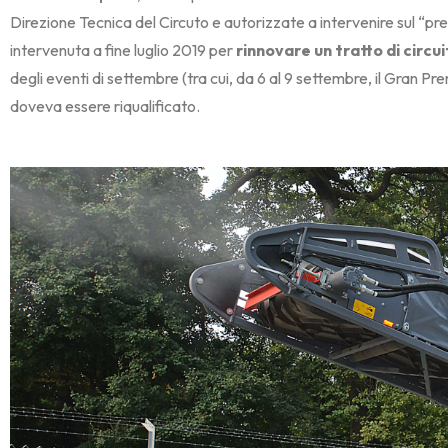
Direzione Tecnica del Circuto e autorizzate a intervenire sul “pr
intervenuta a fine luglio 2019 per
rinnovare un tratto di circu
degli eventi di settembre (tra cui, da 6 al 9 settembre, il Gran Pr
doveva essere riqualificato.