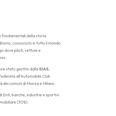
ne fondamentali della storia
dromo, conosciuto in tutto il mondo
o dove piloti, vetture e
nni.
re stato gestito dalla
SIAS
,
federata all’Automobile Club
ietà dei comuni di Monza e Milano.
Enti, banche, industrie e sportivi
mmobiliare (30%).