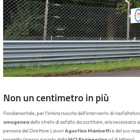
Non un centimetro in più
Fondamentale, per l’intera riuscita dell’intervento di riasfaltatur
omogenea
dello strato di asfalto da sostituire, era necessario
persona del Direttore Lavori
Agostino Maninetti
e del suo res
progetto (messo a punto dalla
MCI Engineering
srl di Milano).