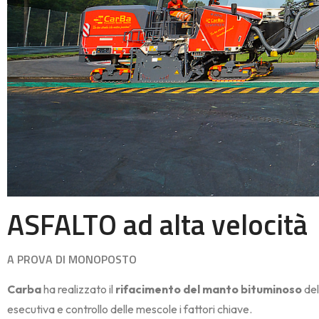
ASFALTO ad alta velocità
A PROVA DI MONOPOSTO
Carba
ha realizzato il
rifacimento del manto bituminoso
del
esecutiva e controllo delle mescole i fattori chiave.