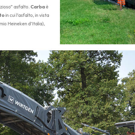
ezioso” asfalto.
Carba
è
ito
in cui l’asfalto, in vista
emio Heineken d’Italia),