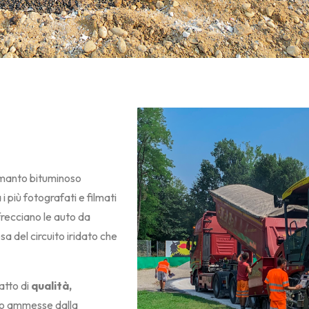
il manto bituminoso
 i più fotografati e filmati
frecciano le auto da
sa del circuito iridato che
fatto di
qualità,
no ammesse dalla